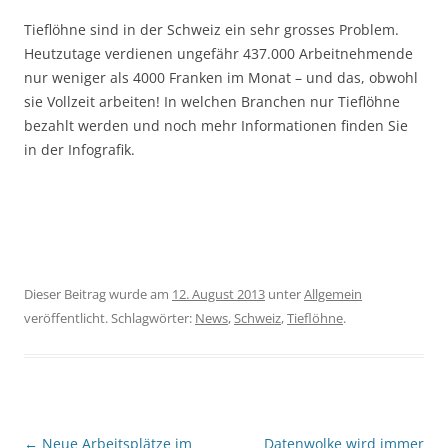
Tieflöhne sind in der Schweiz ein sehr grosses Problem.
Heutzutage verdienen ungefähr 437.000 Arbeitnehmende
nur weniger als 4000 Franken im Monat – und das, obwohl
sie Vollzeit arbeiten! In welchen Branchen nur Tieflöhne
bezahlt werden und noch mehr Informationen finden Sie
in der Infografik.
Dieser Beitrag wurde am
12. August 2013
unter
Allgemein
veröffentlicht. Schlagwörter:
News
,
Schweiz
,
Tieflöhne
.
Beitragsnavigation
←
Neue Arbeitsplätze im
Datenwolke wird immer