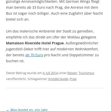
günstige Anreisemöglichkeiten. Mit German Wings fliegt
man bereits ab 33 Euro nach Prag, die Anreise mit dem
Bus ist sogar noch billiger. Auch eine Zugfahrt über Nacht
bietet sich an.
Um das malerische Ambiente der Stadt zu genießen,
empfehle ich das direkt am Ufer der Moldau gelegene
Mamaison Riverside Hotel Prague
. Außergewöhnlicher
Jugendstil-Dekor trifft hier auf modernen Wohnkomfort,
der bereits
ab 70 Euro
pro Nacht und Doppelzimmer zu
buchen ist.
Dieser Beitrag wurde am
4. Juli 2014
unter
Reisen
,
Tourismus
veröffentlicht. Schlagwörter:
Knödel Guide
,
Prag
.
Beitragsnavigation
←
Was kostet es, ein Jahr